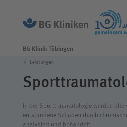
BG Klinik Tübingen
Unser A
Wir als Arbeitgeber
Ihr Ein
Aktuelles
BG Klinik Tübingen
Die ges
versich
Vorteile
Ärztlic
Organisation
Leistungen
Integri
Einblicke
Pflege
Unsere Einrichtungen
Sport­traumato
Unser L
Tarifverträge
Therapi
Unsere Partner
Klinisc
Gehaltsrechner
Ausbil
Unsere Geschichte
Studiu
In der Sporttraumatologie werden alle 
Compli
Diversität
entstandene Schäden durch chronisch
Weitere
Digital
Klimaschutz
analysiert und behandelt.