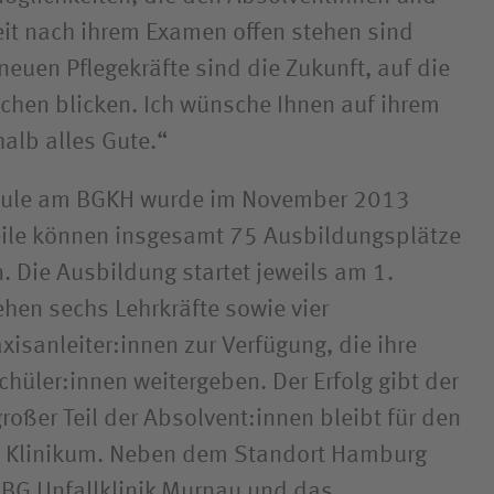
it nach ihrem Examen offen stehen sind
 neuen Pflegekräfte sind die Zukunft, auf die
schen blicken. Ich wünsche Ihnen auf ihrem
alb alles Gute.“
hule am BGKH wurde im November 2013
weile können insgesamt 75 Ausbildungsplätze
 Die Ausbildung startet jeweils am 1.
ehen sechs Lehrkräfte sowie vier
isanleiter:innen zur Verfügung, die ihre
chüler:innen weitergeben. Der Erfolg gibt der
großer Teil der Absolvent:innen bleibt für den
m Klinikum. Neben dem Standort Hamburg
 BG Unfallklinik Murnau und das