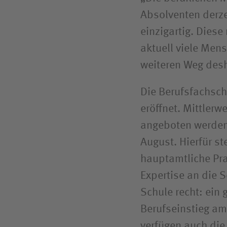
Absolventen derze
einzigartig. Diese
aktuell viele Men
weiteren Weg desh
Die Berufsfachsc
eröffnet. Mittler
angeboten werden.
August. Hierfür st
hauptamtliche Prax
Expertise an die S
Schule recht: ein 
Berufseinstieg a
verfügen auch die