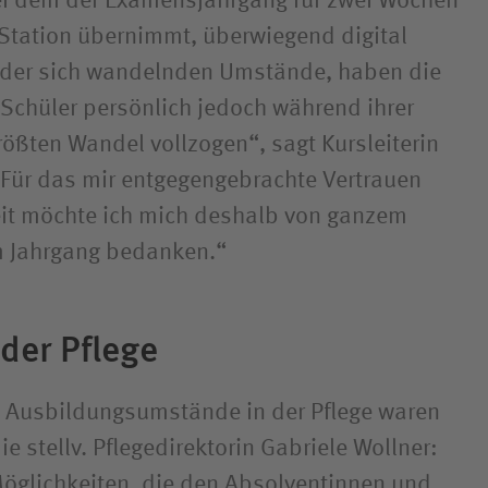
ei dem der Examensjahrgang für zwei Wochen
 Station übernimmt, überwiegend digital
l der sich wandelnden Umstände, haben die
Schüler persönlich jedoch während ihrer
ößten Wandel vollzogen“, sagt Kursleiterin
 „Für das mir entgegengebrachte Vertrauen
eit möchte ich mich deshalb von ganzem
m Jahrgang bedanken.“
 der Pflege
e Ausbildungsumstände in der Pflege waren
ie stellv. Pflegedirektorin Gabriele Wollner:
Möglichkeiten, die den Absolventinnen und