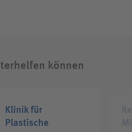
iterhelfen können
Klinik für
Re
Plastische
Mi