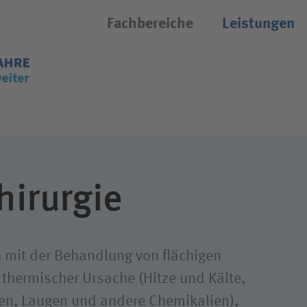
Fachbereiche
Leistungen
Suchassistent öffnen/schliessen
uftrag
Kompetenzen
stieg bei uns
Offene Stellen
etzliche
Akut- und Rehamedizin
ersicherung
her Dienst
Job-Agent
Therapie
erte Rehabilitation
 und Funktionsdienst
Pflege
hirurgie
eitbild
e
Prävention
ance
tung
Forschung
h mit der Behandlung von flächigen
hes Ethikkomitee
Technik
Qualität
 thermischer Ursache (Hitze und Kälte,
rende
Hygiene
ren, Laugen und andere Chemikalien),