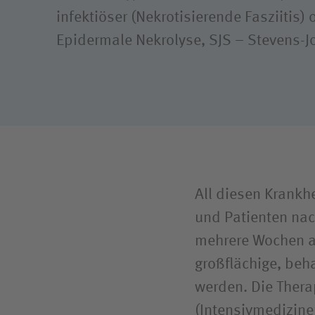
Klimaschutz
Freiwil
infektiöser (Nekrotisierende Fasziitis
Epidermale Nekrolyse, SJS – Stevens-
Ausbil
Weitere
All diesen Krankh
und Patienten nach
mehrere Wochen an
großflächige, be
werden. Die Thera
(Intensivmedizine