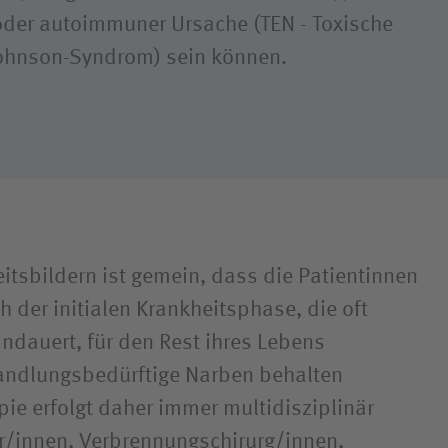
ligendienst
) oder autoimmuner Ursache (TEN - Toxische
Johnson-Syndrom) sein können.
dung
eitsbildern ist gemein, dass die Patientinnen
 der initialen Krankheitsphase, die oft
dauert, für den Rest ihres Lebens
handlungsbedürftige Narben behalten
pie erfolgt daher immer multidisziplinär
r/innen, Verbrennungschirurg/innen,