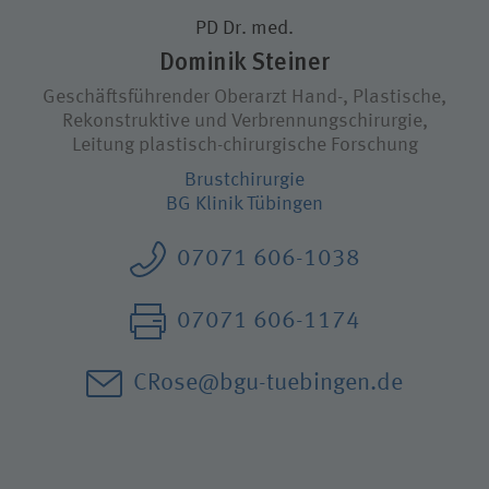
PD Dr. med.
Dominik Steiner
Wie können wir Ihnen helfen?
Geschäftsführender Oberarzt Hand-, Plastische,
Rekonstruktive und Verbrennungs­chirurgie,
Suchwert
Leitung plastisch-chirurgische Forschung
Brust­chirurgie
Suchas
BG Klinik Tübingen
07071 606-1038
Ich bin
07071 606-1174
Patientin / Patient
CRose@bgu-tuebingen.de
Besucherin / Besucher