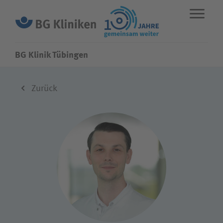
BG Klinik Tübingen
ENGLISH
STANDORTE
NOTFALL
Zurück
Fachbereiche
Leistungen
Über uns
Karriere