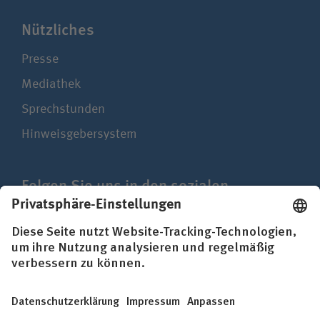
Nützliches
Presse
Mediathek
Sprechstunden
Hinweisgebersystem
Folgen Sie uns in den sozialen
Netzwerken