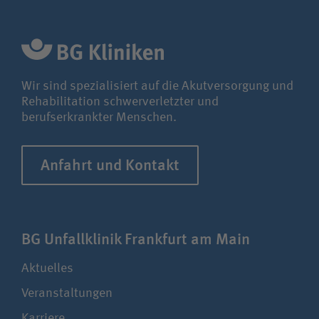
Unfallversicherungsträger
Zuweiserin / Zuweiser
Wir sind spezialisiert auf die Akutversorgung und
Rehabilitation schwerverletzter und
berufserkrankter Menschen.
Bewerberin / Bewerber
Anfahrt und Kontakt
Journalistin / Journalist
BG Unfallklinik Frankfurt am Main
Aktuelles
Veranstaltungen
Karriere