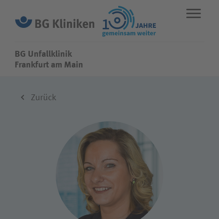
BG Unfallklinik
BG Unfallklinik
Frankfurt am Main
ENGLISH
STANDORTE
NOTFALL
Zurück
Fachbereiche
Leistungen
Über uns