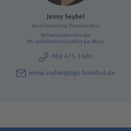
Karriere
Jenny Seybel
Bereichsleitung Therapie Akut
Wie können wir Ihnen helfen?
Wirbel­säulen­chirurgie
Suchwert
BG Unfallklinik Frankfurt am Main
069 475-1600
Suchas
jenny.seybel@bgu-frankfurt.de
Ich bin
Patientin / Patient
Besucherin / Besucher