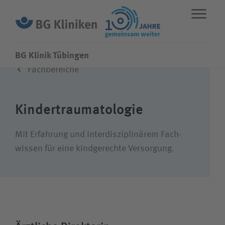
BG Klinik Tübingen
Fachbereiche
ENGLISH
STANDORTE
NOTFALL
Kinder­traumatologie
Fachbereiche
Mit Erfahrung und inter­disziplinärem Fach­
wissen für eine kind­gerechte Versorgung.
Leistungen
Über uns
Karriere