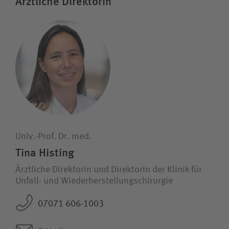
Ärztliche Direktorin
Wie können wir Ihnen helfen?
Suchwert
Suchas
Univ.-Prof. Dr. med.
Ich bin
Tina Histing
Ärztliche Direktorin und Direktorin der Klinik für
Patientin / Patient
Unfall- und Wieder­herstellungs­chirurgie
07071 606-1003
Besucherin / Besucher