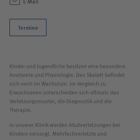
E-Mail
Unfallversicherungsträger
Zuweiserin / Zuweiser
Termine
Bewerberin / Bewerber
Journalistin / Journalist
Kinder und Jugendliche besitzen eine besondere
Anatomie und Physiologie. Das Skelett befindet
sich noch im Wachstum. Im Vergleich zu
Erwachsenen unterscheiden sich oftmals das
Verletzungs­muster, die Diagnostik und die
Therapie.
In unserer Klinik werden Akut­verletzungen bei
Kindern versorgt. Mehrfach­verletzte und