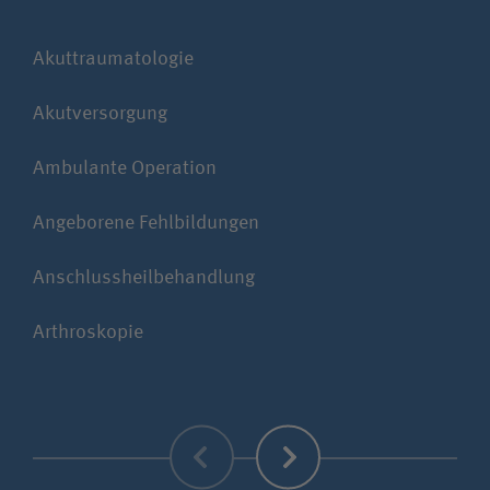
Akut­traumatologie
Com
Akut­versorgung
Kom
Ambulante Operation
Ell
Angeborene Fehlbildungen
Ent
Anschlussheilbehandlung
Gan
Arthroskopie
Gut
Zurück
Weiter