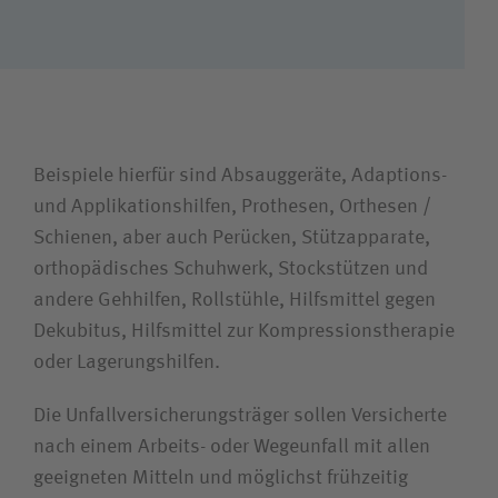
Wie können wir Ihnen helfen?
Suchwert
Beispiele hierfür sind Absauggeräte, Adaptions-
Suchas
und Applikationshilfen, Prothesen, Orthesen /
Schienen, aber auch Perücken, Stützapparate,
orthopädisches Schuhwerk, Stockstützen und
andere Gehhilfen, Rollstühle, Hilfsmittel gegen
Ich bin
Dekubitus, Hilfsmittel zur Kompressionstherapie
oder Lagerungshilfen.
Patientin / Patient
Die Unfallversicherungsträger sollen Versicherte
Besucherin / Besucher
nach einem Arbeits- oder Wegeunfall mit allen
geeigneten Mitteln und möglichst frühzeitig