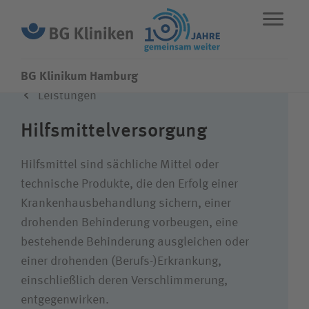
BG Klinikum Hamburg
Leistungen
ENGLISH
STANDORTE
NOTFALL
Hilfs­mittel­versorgung
Leistungen
Hilfsmittel sind sächliche Mittel oder
technische Produkte, die den Erfolg einer
Krankenhausbehandlung sichern, einer
Fachbereiche
drohenden Behinderung vorbeugen, eine
bestehende Behinderung ausgleichen oder
Über uns
einer drohenden (Berufs-)Erkrankung,
einschließlich deren Verschlimmerung,
Karriere
entgegenwirken.